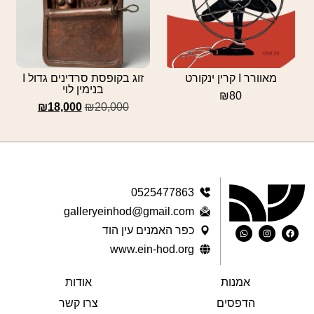
מאוורר I קרין ינקורט
זוג בקופסת סרדינים גדול I
בנימין לוי
₪
80
₪
18,000
₪
20,000
0525477863
galleryeinhod@gmail.com
כפר האמנים עין הוד
www.ein-hod.org
אמנות
אודות
הדפסים
צרו קשר