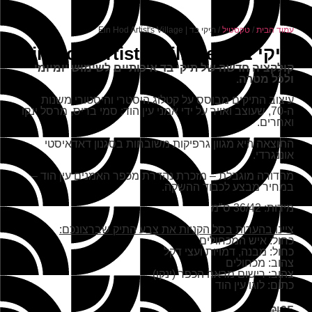
עמוד הבית
/
טקסטיל
/ תיקי בד | Ein Hod Artist's Village
תיקי בד | Ein Hod Artist's Village
קולקציה חדשה של תיקי בד איכותיים לשימוש יומיומי
ולכל מטרה.
עיצוב התיקים מבוסס על קטלוג היסטרי והיסטורי משנות
ה-70, שעוצב ואויר על ידי אמני עין הוד: סמי בריס, מרסל ינקו
ואחרים.
התוצאה היא מגוון גרפיקות משובחות בסגנון דאדאיסטי
אוננגרדי.
מהדורה מוגבלת – מזכרת נהדרת מכפר האמנים עין הוד –
במחיר מבצע לכבוד ההשקה.
מידות: 36/42 ס"מ
ציינו בהערות בסל הקניות את צבע התיק שברצונכם:
כחול: איש המכחולים
כחול: מבנה, דמויות ועצי דקל
צהוב: מכחולים
צהוב: רישום מראה הכפר (ינקו)
כתום: לוגו עין הוד
₪
55
₪
65