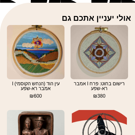
אולי יעניין אתכם גם
רישום בחוט: פרח I אמבר
עין הוד (הנחש הקוסמי) I
רא-שפע
אמבר רא-שפע
₪
600
₪
380