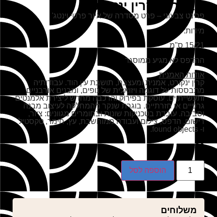
מאוורר I קרין ינקורט
פרינט צבעוני – פרט מסדרה של איור פרטי וינטג'
מידות:
15/21 ס"מ
ההדפס לא מגיע ממוסגר
אודות האמנית
קרין ינקורט, אמנית ומעצבת, תושבת עין הוד. עבודותיה
מתבססות על דוגמה ויזואלית של נופים, ומבנים אורבניים
ותעשייתיים. עוסקת בפירוק והרכבה מחדש ליצירת אלמנטים
גרפיים או חזרתיים. בוגרת שנקר מהמחלקה לעיצוב מבנה
וסביבה. עובדת בטכניקות שונות ובחומרים מגוונים: ציור,
רישום, הדפס, צילום ועבודה ממוחשבת, עץ, חימר, טקסטיל
ו- found objects.
₪
80
הוספה לסל
משלוחים