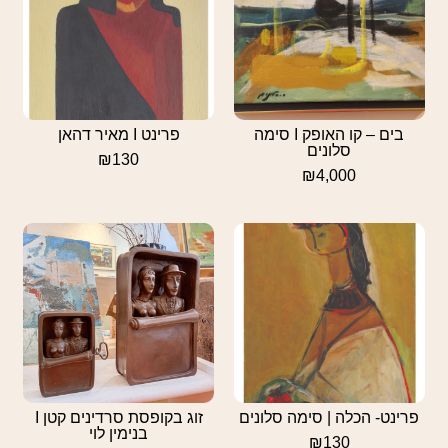
בים – קו האופק I סימה
פרינט I מאיר דהאן
סלונים
₪
130
₪
4,000
פרינט- הכלה | סימה סלונים
זוג בקופסת סרדינים קטן I
בנימין לוי
₪
130