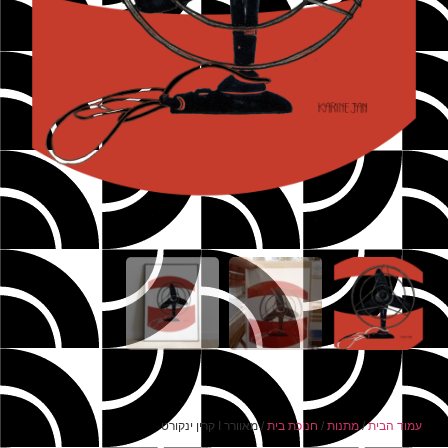
עמוד הבית
/
מתנות
/
חנוכת בית
/ מאוורר I קרין ינקורט