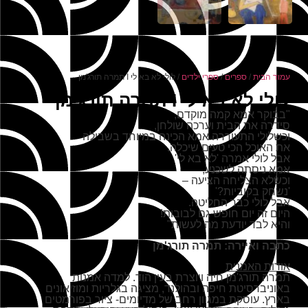
עמוד הבית
/
ספרים
/
ספרי ילדים
/ לולי לא בא לי I תמרה תורג'מן
לולי לא בא לי I תמרה תורג'מן
"בבוקר אמא קמה מוקדם,
סידרה את הבית וערכה שולחן,
וכשלולי התעוררה אמא הכינה במיוחד בשבילה
את האוכל הכי טעים שיכלה.
אבל לולי אמרה 'לא בא לי'
אמא ניסתה לשכנע,
וכשלא הצליחה הציעה –
'נשחק בקוביות?'
אבל לולי כבר החליטה.
היום זה יום חופש גם לבובות!
והיא לבד יודעת מה לעשות"
כתבה ואיירה: תמרה תורג'מן
אודות האמנית
תמרה תורג'מן חיה ויוצרת בעין הוד. למדה אמנות
באוניברסיטת חיפה ובהולנד, מציגה בגלריות ומוזיאונים
בארץ. עוסקת במגוון רחב של מדיומים- ציור בפורמטים