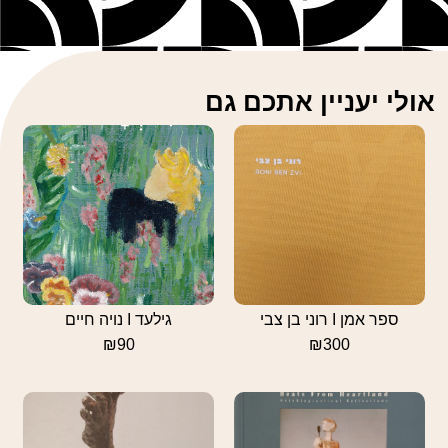
אולי יעניין אתכם גם
ספר אמן I רוני בן צבי
גילעד I נויה חיים
₪
90
₪
300