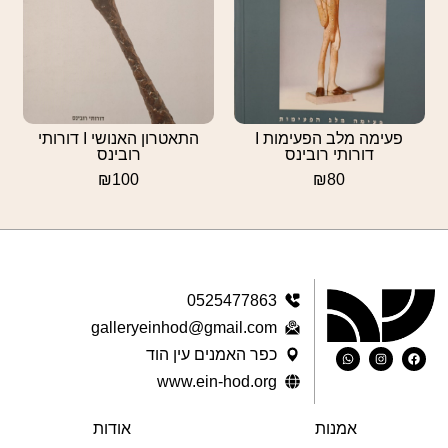
פעימה מלב הפעימות I
התאטרון האנושי I דורותי
דורותי רובינס
רובינס
₪
100
₪
80
0525477863
galleryeinhod@gmail.com
כפר האמנים עין הוד
www.ein-hod.org
אמנות
אודות