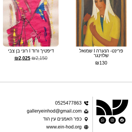
פרינט- הנערה I שמואל
דיפטיך ורוד I רוני בן צבי
שלזינגר
₪
2,025
₪
2,150
₪
130
0525477863
galleryeinhod@gmail.com
כפר האמנים עין הוד
www.ein-hod.org